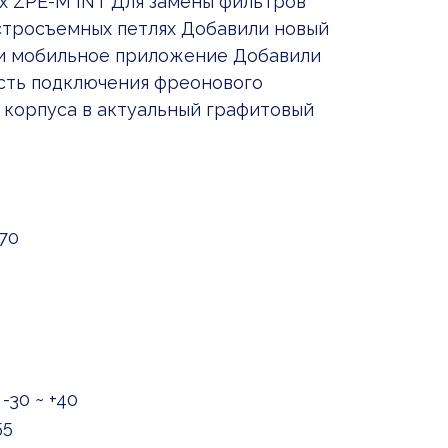
ах ZPE-M INT Для замены фильтров
стросъемных петлях Добавили новый
i и мобильное приложение Добавили
сть подключения фреонового
 корпуса в актуальный графитовый
70
-30 ~ +40
55