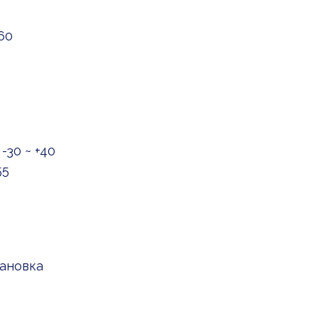
60
-30 ~ +40
55
тановка