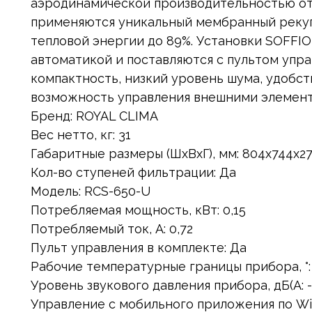
аэродинамической производительностью от 
применяются уникальный мембранный рекуп
тепловой энергии до 89%. Установки SOFFI
автоматикой и поставляются с пультом упр
компактность, низкий уровень шума, удобст
возможность управления внешними элемент
Бренд: ROYAL CLIMA
Вес нетто, кг: 31
Габаритные размеры (ШxВxГ), мм: 804x744x2
Кол-во ступеней фильтрации: Да
Модель: RCS-650-U
Потребляемая мощность, кВт: 0,15
Потребляемый ток, А: 0,72
Пульт управления в комплекте: Да
Рабочие температурные границы прибора, °: 
Уровень звукового давления прибора, дБ(А: -
Управление c мобильного приложения по Wi