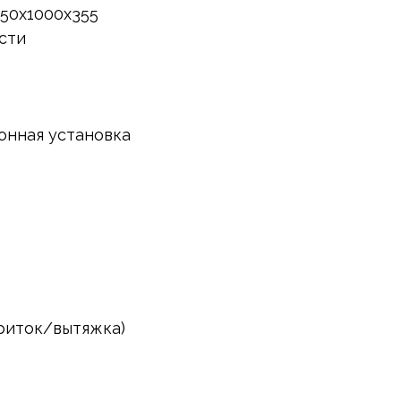
950x1000x355
сти
онная установка
риток/вытяжка)