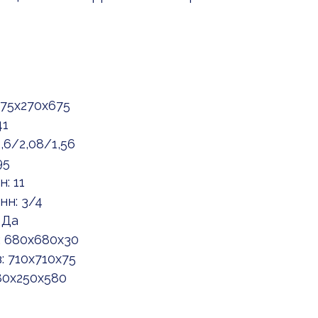
675x270x675
41
,6/2,08/1,56
95
: 11
н: 3/4
 Да
: 680x680x30
 710x710x75
80x250x580