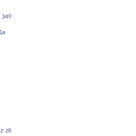
 340
Да
: 26