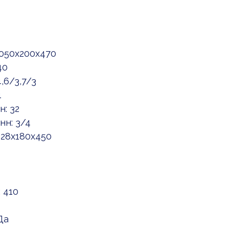
1050x200x470
40
,6/3,7/3
1
: 32
н: 3/4
028x180x450
 410
Да