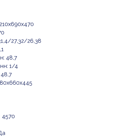
2210x690x470
70
1,4/27,32/26,38
,1
: 48,7
н: 1/4
48,7
180x660x445
 4570
Да