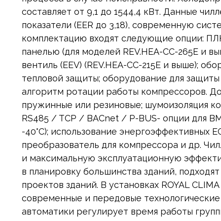
составляет от 9,1 до 1544,4 кВт. Данные ч
показатели (EER до 3,18), современную сист
комплектацию входят следующие опции: ПЛК 
панелью (для моделей REV.HEA-CC-265E и в
вентиль (EEV) (REV.HEA-CC-215E и выше); об
тепловой защиты; оборудование для защиты
алгоритм ротации работы компрессоров. До
пружинные или резиновые; шумоизоляция ко
RS485 / TCP / BACnet / P-BUS- опции для B
-40°С); использование энергоэффективных Е
преобразователь для компрессора и др. Чи
и максимальную эксплуатационную эффекти
в планировку большинства зданий, подходят
проектов зданий. В установках ROYAL CLIM
современные и передовые технологические
автоматики регулирует время работы групп