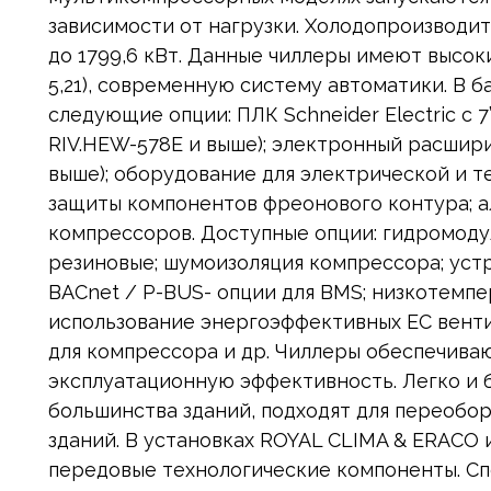
зависимости от нагрузки. Холодопроизводит
до 1799,6 кВт. Данные чиллеры имеют высок
5,21), современную систему автоматики. В 
следующие опции: ПЛК Schneider Electric c 
RIV.HEW-578E и выше); электронный расшири
выше); оборудование для электрической и т
защиты компонентов фреонового контура; 
компрессоров. Доступные опции: гидромоду
резиновые; шумоизоляция компрессора; устр
BACnet / P-BUS- опции для BMS; низкотемпер
использование энергоэффективных ЕС венти
для компрессора и др. Чиллеры обеспечива
эксплуатационную эффективность. Легко и 
большинства зданий, подходят для переобор
зданий. В установках ROYAL CLIMA & ERACO
передовые технологические компоненты. С