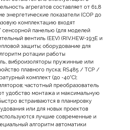
ельность агрегатов составляет от 61,8
ие энергетические показатели (COP до
базовую комплектацию входят
7” сенсорной панелью (для моделей
тельный вентиль (EEV) (RIV.HEW-193E и
епловой защиты; оборудование для
алгоритм ротации работы
ль, виброизоляторы пружинные или
ойство плавного пуска; RS485 / TCP /
атурный комплект (до -40°С);
ляторов; частотный преобразователь
ют удобство монтажа и максимальную
быстро встраиваются в планировку
удования или для новых проектов
 используются лучшие современные и
пециальный алгоритм автоматики