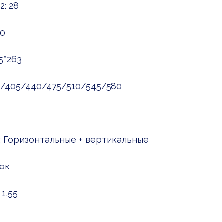
: 28
90
5*263
75/405/440/475/510/545/580
: Горизонтальные + вертикальные
ок
1,55