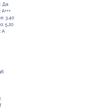
: Да
 A+++
: 3,40
: 5,20
 A
96
N
T