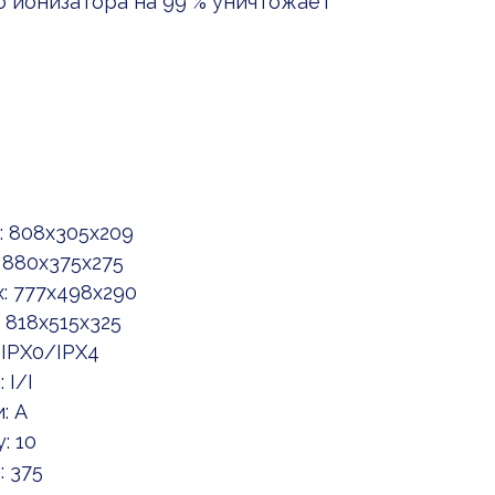
 ионизатора на 99 % уничтожает
: 808x305x209
 880x375x275
: 777x498x290
 818x515x325
 IPX0/IPX4
 I/I
: A
: 10
 375