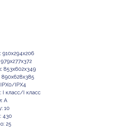
 910x294x206
 979x277x372
: 853x602x349
 890x628x385
 IPX0/IPX4
I класс/I класс
: A
: 10
: 430
: 25