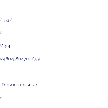
: 53,2
0
6*314
30/460/580/700/750
: Горизонтальные
ок