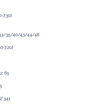
-7.30)
/33/35/40/43/44/46
0-7.20)
: 65
5
2*341