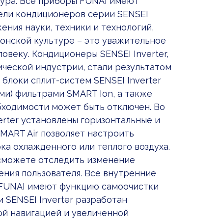
тура. Все приборы FUNAI имеют
дели кондиционеров серии SENSEI
ения науки, техники и технологий,
понской культуре – это уважительное
веку. Кондиционеры SENSEI Inverter,
ческой индустрии, стали результатом
 блоки сплит-систем SENSEI Inverter
и) фильтрами SMART Ion, а также
бходимости может быть отключен. Во
erter установлены горизонтальные и
MART Air позволяет настроить
а охлажденного или теплого воздуха.
 сможете отследить изменение
ения пользователя. Все внутренние
 FUNAI имеют функцию самоочистки
 SENSEI Inverter разработан
ой навигацией и увеличенной