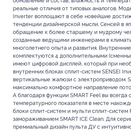
обновление и состав, влажность и темпера
реальные отличия от типовых аналогов. Мо
Inverter воплощают в себе новейшие достиж
тенденции дизайнерской мысли. Сенсей в я
обращение к более старшему и мудрому чело
созданные ведущими инженерами в климати
многолетнего опыта и развития. Внутренние
комплектуются 4 дополнительными (сменным
имеют цифровой дисплей, который при нео
внутренних блоках сплит-систем SENSEI Inv
вертикальные жалюзи с электроприводом. S
максимально комфортное направление поток
А благодаря функции SMART Feel вы всегда
температурного показателя в месте нахожд
блоки сплит-систем и мульти сплит-систем
замораживанием SMART ICE Clean. Для серии
премиальный дизайн пульта ДУ с интуитивн