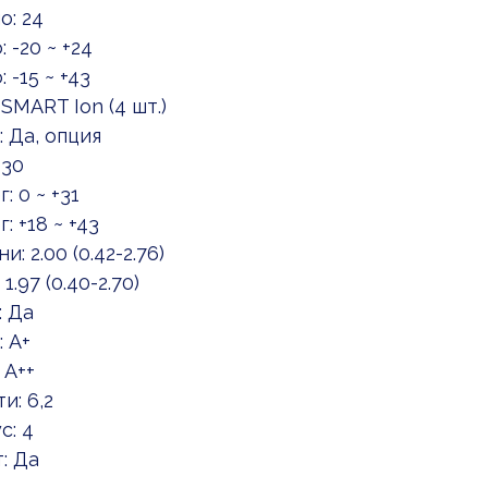
: 24
-20 ~ +24
-15 ~ +43
MART Ion (4 шт.)
 Да, опция
 30
 0 ~ +31
 +18 ~ +43
2.00 (0.42-2.76)
97 (0.40-2.70)
: Да
 А+
 А++
: 6,2
с: 4
: Да