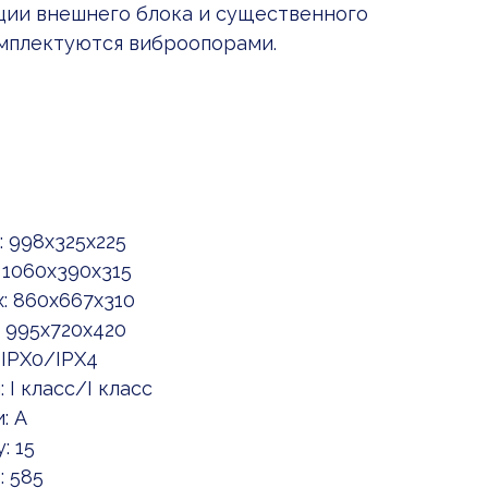
ции внешнего блока и существенного
мплектуются виброопорами.
 998x325x225
 1060x390x315
: 860x667x310
 995x720x420
 IPX0/IPX4
I класс/I класс
: A
: 15
: 585