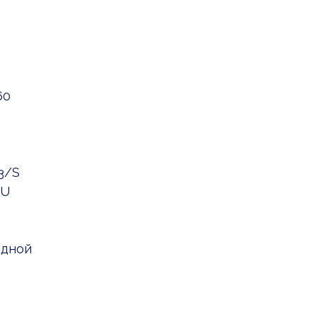
60
3/S
/U
одной