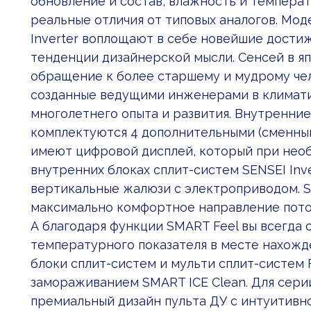
обновление и состав, влажность и темпера
реальные отличия от типовых аналогов. Мо
Inverter воплощают в себе новейшие достиж
тенденции дизайнерской мысли. Сенсей в я
обращение к более старшему и мудрому чело
созданные ведущими инженерами в климати
многолетнего опыта и развития. Внутренние
комплектуются 4 дополнительными (сменным
имеют цифровой дисплей, который при нео
внутренних блоках сплит-систем SENSEI Inv
вертикальные жалюзи с электроприводом. S
максимально комфортное направление поток
А благодаря функции SMART Feel вы всегда
температурного показателя в месте нахожд
блоки сплит-систем и мульти сплит-систем
замораживанием SMART ICE Clean. Для серии
премиальный дизайн пульта ДУ с интуитивн