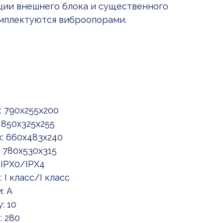
ции внешнего блока и существенного
мплектуются виброопорами.
 790x255x200
 850x325x255
: 660x483x240
 780x530x315
 IPX0/IPX4
I класс/I класс
: A
: 10
: 280