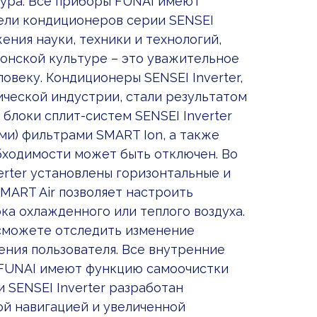
тура. Все приборы FUNAI имеют
дели кондиционеров серии SENSEI
ения науки, техники и технологий,
понской культуре – это уважительное
веку. Кондиционеры SENSEI Inverter,
ческой индустрии, стали результатом
 блоки сплит-систем SENSEI Inverter
и) фильтрами SMART Ion, а также
бходимости может быть отключен. Во
erter установлены горизонтальные и
MART Air позволяет настроить
а охлажденного или теплого воздуха.
 сможете отследить изменение
ения пользователя. Все внутренние
 FUNAI имеют функцию самоочистки
 SENSEI Inverter разработан
ой навигацией и увеличенной