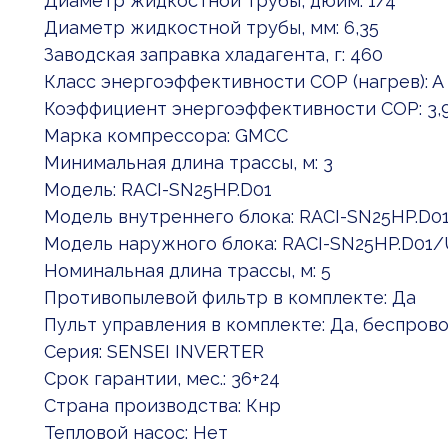
Диаметр жидкостной трубы, дюйм: 1/4"
Диаметр жидкостной трубы, мм: 6,35
Заводская заправка хладагента, г: 460
Класс энергоэффективности COP (нагрев): A
Коэффициент энергоэффективности COP: 3,
Марка компрессора: GMCC
Минимальная длина трассы, м: 3
Модель: RACI-SN25HP.D01
Модель внутреннего блока: RACI-SN25HP.D0
Модель наружного блока: RACI-SN25HP.D01/
Номинальная длина трассы, м: 5
Противопылевой фильтр в комплекте: Да
Пульт управления в комплекте: Да, беспров
Серия: SENSEI INVERTER
Срок гарантии, мес.: 36+24
Страна производства: Кнр
Тепловой насос: Нет