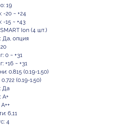
: 19
-20 ~ +24
-15 ~ +43
MART Ion (4 шт.)
 Да, опция
 20
 0 ~ +31
 +16 ~ +31
0.815 (0.19-1.50)
722 (0.19-1.50)
: Да
 А+
 А++
: 6,11
с: 4