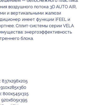
 решением — белоснежного пластика.
ия воздушного потока 3D AUTO AIR,
ыми и вертикальными жалюзи
ндиционер имеет функции iFEEL и
ортнее. Сплит-системы серии VELA
еимущества: энергоэффективность
треннего блока.
 837x296x205
 910x285x360
: 800x545x315
 920x605x395