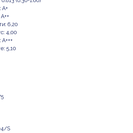
813 (0.30-1.60)
 A+
 A++
: 6,20
: 4,00
 A+++
: 5,10
75
04/S