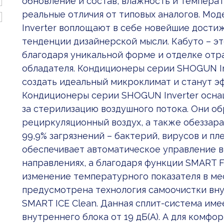
обновление и состав, влажность и темпера
реальные отличия от типовых аналогов. М
Inverter воплощают в себе новейшие достиж
тенденции дизайнерской мысли. Кабуто – эт
благодаря уникальной форме и отделке отр
обладателя. Кондиционеры серии SHOGUN In
создать идеальный микроклимат и станут 
Кондиционеры серии SHOGUN Inverter осн
за стерилизацию воздушного потока. Они о
рециркуляционный воздух, а также обеззар
99,9% загрязнений – бактерий, вирусов и пл
обеспечивает автоматическое управление в
направлениях, а благодаря функции SMART F
изменение температурного показателя в ме
предусмотрена технология самоочистки вн
SMART ICE Clean. Данная сплит-система им
внутреннего блока от 19 дБ(А). А для комф