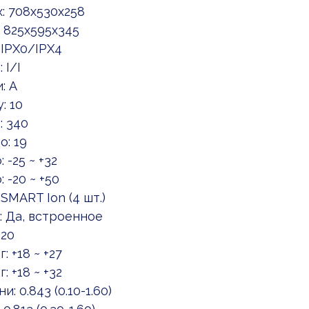
: 708x530x258
 825x595x345
 IPX0/IPX4
 I/I
: A
: 10
: 340
: 19
-25 ~ +32
-20 ~ +50
MART Ion (4 шт.)
: Да, встроенное
 20
 +18 ~ +27
 +18 ~ +32
0.843 (0.10-1.60)