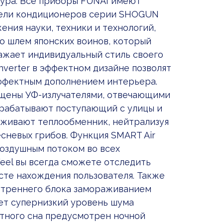
тура. Все приборы FUNAI имеют
одели кондиционеров серии SHOGUN
ения науки, техники и технологий,
о шлем японских воинов, который
ажает индивидуальный стиль своего
verter в эффектном дизайне позволят
эффектным дополнением интерьера.
ащены УФ-излучателями, отвечающими
брабатывают поступающий с улицы и
аживают теплообменник, нейтрализуя
есневых грибов. Функция SMART Air
оздушным потоком во всех
eel вы всегда сможете отследить
сте нахождения пользователя. Также
утреннего блока замораживанием
еет супернизкий уровень шума
ортного сна предусмотрен ночной