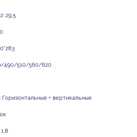
: 29,5
0
0*283
40/490/510/560/620
: Горизонтальные + вертикальные
ок
1,8